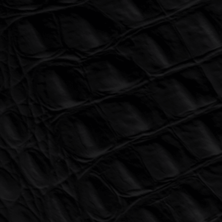
КЛУБЫ
О КЛУБЕ
ОТЗЫВЫ
КОНТАКТЫ
г. Краснодар, ул. Западный обход 41
г. Краснодар, ул. Зиповская 5 литЭк8
г. Анапа, ул. Владимирская 107
г. Краснодар ТЦ СЫР
г. Краснодар ТЦ «Флотилия»
г. Краснодар ЖК «Губернский»
г. Ростов-на-Дону пр. 40-летия Победы, 37л
+7 918 077-1563
ЖК «Самолёт»
ТЦ «ЗИП»
ТЦ СЫР