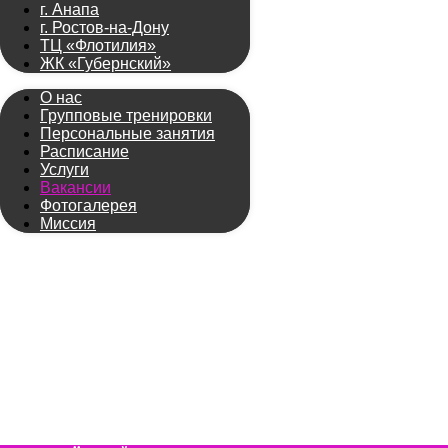
г. Анапа
г. Ростов-на-Дону
ТЦ «Флотилия»
ЖК «Губернский»
О нас
Групповые тренировки
Персональные занятия
Расписание
Услуги
Вакансии
Фотогалерея
Миссия
ВАКАНСИИ
ФИТНЕС-КЛУБОВ
BLACK CROC