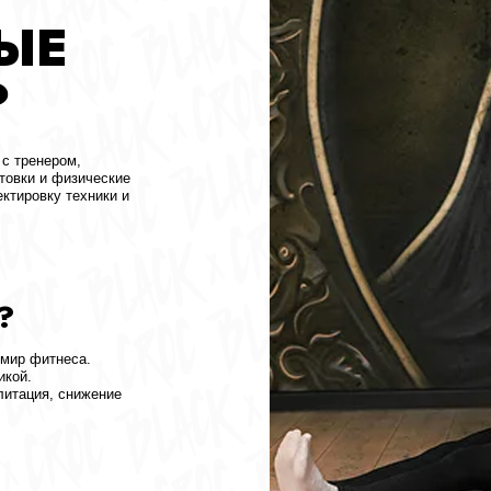
ом,
физические
 техники и
неса.
 снижение
А