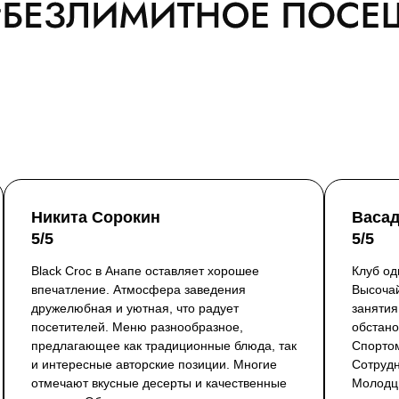
Никита Сорокин
Васа
5/5
5/5
Black Croc в Анапе оставляет хорошее
Клуб од
впечатление. Атмосфера заведения
Высоча
дружелюбная и уютная, что радует
занятия
посетителей. Меню разнообразное,
обстано
предлагающее как традиционные блюда, так
Спортом
и интересные авторские позиции. Многие
Сотрудн
отмечают вкусные десерты и качественные
Молодцы