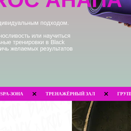
дуальным подходом.
вость или научиться
ренировки в Black
елаемых результатов
А
ТРЕНАЖЁРНЫЙ ЗАЛ
ГРУППОВЫЕ 
Е