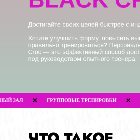
Достигайте своих целей быстрее с индиви
Хотите улучшить форму, повысить выносли
правильно тренироваться? Персональные т
Croc — это эффективный способ достичь ж
под руководством опытного тренера.
ГРУППОВЫЕ ТРЕНИРОВКИ
SPA-ЗОН
ЧТО ТАКОЕ
ПЕРСОНАЛЬНЫ
ТРЕНИРОВКИ?