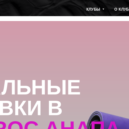
КЛУБЫ
О КЛУБЕ
ТАРИ
ЛЬНЫЕ
КИ В
OC АНАПА