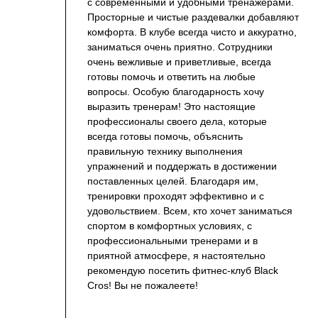
с современными и удобными тренажерами.
Просторные и чистые раздевалки добавляют
комфорта. В клубе всегда чисто и аккуратно,
заниматься очень приятно. Сотрудники
очень вежливые и приветливые, всегда
готовы помочь и ответить на любые
вопросы. Особую благодарность хочу
выразить тренерам! Это настоящие
профессионалы своего дела, которые
всегда готовы помочь, объяснить
правильную технику выполнения
упражнений и поддержать в достижении
поставленных целей. Благодаря им,
тренировки проходят эффективно и с
удовольствием. Всем, кто хочет заниматься
ЮРИДИЧЕСКАЯ ИНФОРМАЦИЯ
К
спортом в комфортных условиях, с
Полное наименование
Общество с ограниченной
О 
профессиональными тренерами и в
ответственностью "ФОРМУЛА" (Black Croc)
приятной атмосфере, я настоятельно
На
Юридический адрес
350075, КРАСНОДАРСКИЙ
рекомендую посетить фитнес-клуб Black
Гр
КРАЙ, Г. КРАСНОДАР, УЛ. ИМ. СТАСОВА, Д. 178,
Cros! Вы не пожалеете!
ПОМ. 86/1
Це
Телефон
+7(861) 205-08-08
ИНН
2311232449