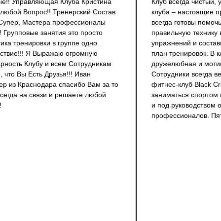
е!! Управляющая Клуба Кристина
Клуб всегда чистый,
любой Вопрос!! Тренерский Состав
клуба – настоящие 
 Супер, Мастера профессионалы
всегда готовы помочь
! Групповые занятия это просто
правильную технику
ика тренировки в группе одно
упражнений и соста
ствие!!! Я Выражаю огромную
план тренировок. В к
рность Клубу и всем Сотрудникам
дружелюбная и мот
, что Вы Есть Друзья!!! Иван
Сотрудники всегда в
р из Краснодара спасибо Вам за то
фитнес-клуб Black Cr
всегда на связи и решаете любой
заниматься спортом
!
и под руководством 
профессионалов. Пят
+7 861 205 23 23
Обратный звонок
График работы:
Будние дни: 6:00-23:30
Выходные дни: 9:00-22:00