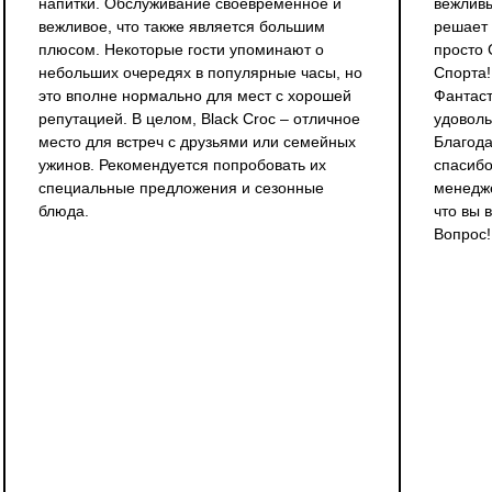
напитки. Обслуживание своевременное и
вежливы
вежливое, что также является большим
решает 
плюсом. Некоторые гости упоминают о
просто
небольших очередях в популярные часы, но
Спорта!
это вполне нормально для мест с хорошей
Фантаст
репутацией. В целом, Black Croc – отличное
удоволь
место для встреч с друзьями или семейных
Благода
ужинов. Рекомендуется попробовать их
спасибо
специальные предложения и сезонные
менедже
блюда.
что вы 
Вопрос!
ЛИЕНТАМ
КЛУБ
Правила клуба
BlackCroc
Публичная оферта
правления
упповые уроки
Политика конфиденциальности
ны
Пользовательское соглашение
Техника безопасности