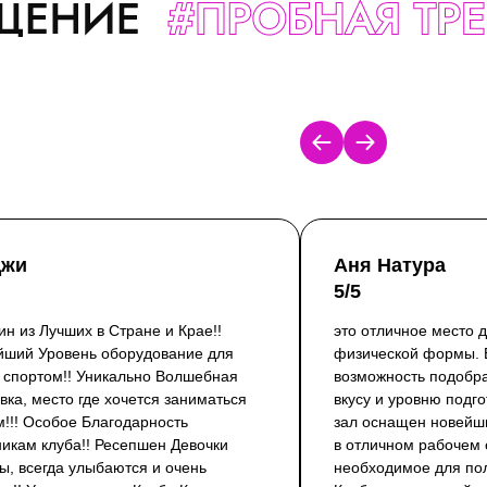
джи
Аня Натура
5/5
ин из Лучших в Стране и Крае!!
это отличное место 
йший Уровень оборудование для
физической формы. В
 спортом!! Уникально Волшебная
возможность подобра
вка, место где хочется заниматься
вкусу и уровню подг
!!! Особое Благодарность
зал оснащен новейш
икам клуба!! Ресепшен Девочки
в отличном рабочем 
, всегда улыбаются и очень
необходимое для по